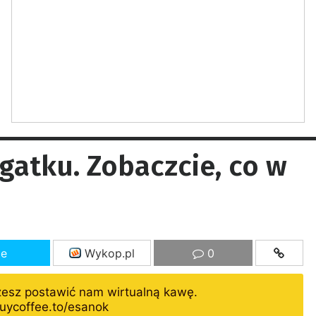
gatku. Zobaczcie, co w
ze
Wykop.pl
0
żesz postawić nam wirtualną kawę.
uycoffee.to/esanok