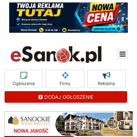
Ogłoszenia
Firmy
Reklama
DODAJ OGŁOSZENIE