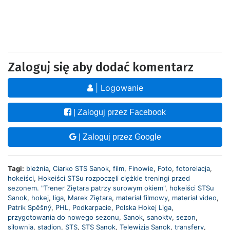
Zaloguj się aby dodać komentarz
| Logowanie
| Zaloguj przez Facebook
| Zaloguj przez Google
Tagi:
bieżnia
,
Ciarko STS Sanok
,
film
,
Finowie
,
Foto
,
fotorelacja
,
hokeiści
,
Hokeiści STSu rozpoczęli ciężkie treningi przed
sezonem. "Trener Ziętara patrzy surowym okiem"
,
hokeiści STSu
Sanok
,
hokej
,
liga
,
Marek Ziętara
,
materiał filmowy
,
materiał video
,
Patrik Spěšný
,
PHL
,
Podkarpacie
,
Polska Hokej Liga
,
przygotowania do nowego sezonu
,
Sanok
,
sanoktv
,
sezon
,
siłownia
,
stadion
,
STS
,
STS Sanok
,
Telewizja Sanok
,
transfery
,