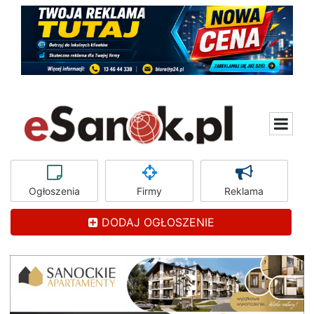
Ogłoszenia
Firmy
Reklama
DODAJ OGŁOSZENIE