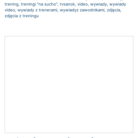
trening
,
treningi "na sucho"
,
tvsanok
,
video
,
wywiady
,
wywiady
video
,
wywiady z trenerami
,
wywiadyz zawodnikami
,
zdjęcia
,
zdjęcia z treningu