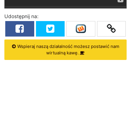
Udostępnij na:
Wspieraj naszą działalność możesz postawić nam
wirtualną kawę.