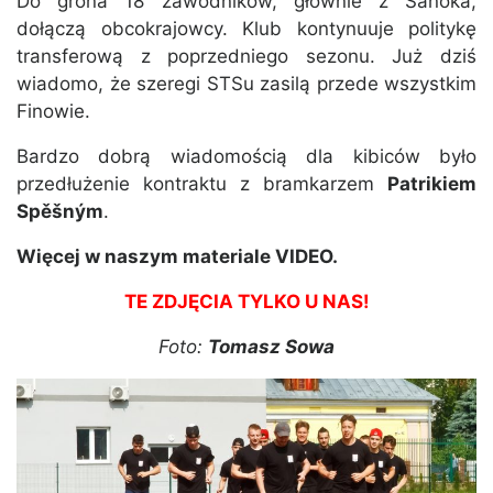
Do grona 18 zawodników, głównie z Sanoka,
dołączą obcokrajowcy. Klub kontynuuje politykę
transferową z poprzedniego sezonu. Już dziś
wiadomo, że szeregi STSu zasilą przede wszystkim
Finowie.
Bardzo dobrą wiadomością dla kibiców było
przedłużenie kontraktu z bramkarzem
Patrikiem
Spěšným
.
Więcej w naszym materiale VIDEO.
TE ZDJĘCIA TYLKO U NAS!
Foto:
Tomasz Sowa