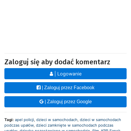
Zaloguj się aby dodać komentarz
| Logowanie
| Zaloguj przez Facebook
| Zaloguj przez Google
Tagi:
apel policji
,
dzieci w samochodach
,
dzieci w samochodach
podczas upałów
,
dzieci zamknięte w samochodach podczas
upałów
,
dziecko pozostawione w samochodzie
,
film
,
KPP Sanok
,