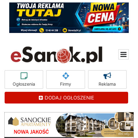
Ogłoszenia
Firmy
Reklama
DODAJ OGŁOSZENIE