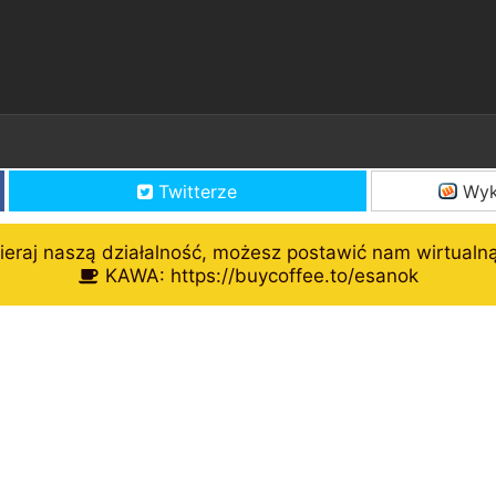
Twitterze
Wyk
eraj naszą działalność, możesz postawić nam wirtualn
KAWA: https://buycoffee.to/esanok