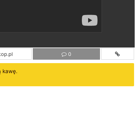
op.pl
0
ą kawę.