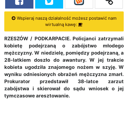
Wspieraj naszą działalność możesz postawić nam
wirtualną kawę:
RZESZÓW / PODKARPACIE. Policjanci zatrzymali
kobietę podejrzaną o zabójstwo młodego
mężczyzny. W niedzielę, pomiędzy podejrzaną, a
28-latkiem doszło do awantury. W jej trakcie
kobieta ugodziła znajomego nożem w szyję. W
wyniku odniesionych obrażeń mężczyzna zmarł.
Prokurator przedstawił 38-latce zarzut
zabójstwa i skierował do sądu wniosek o jej
tymczasowe aresztowanie.