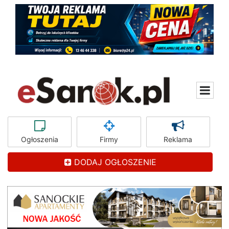
Ogłoszenia
Firmy
Reklama
DODAJ OGŁOSZENIE