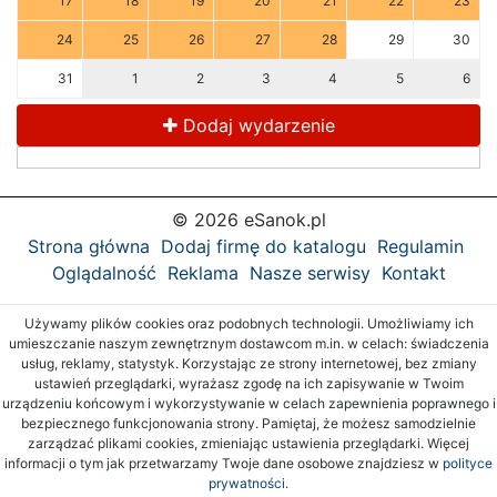
17
18
19
20
21
22
23
24
25
26
27
28
29
30
31
1
2
3
4
5
6
Dodaj wydarzenie
© 2026 eSanok.pl
Strona główna
Dodaj firmę do katalogu
Regulamin
Oglądalność
Reklama
Nasze serwisy
Kontakt
Używamy plików cookies oraz podobnych technologii. Umożliwiamy ich
umieszczanie naszym zewnętrznym dostawcom m.in. w celach: świadczenia
usług, reklamy, statystyk. Korzystając ze strony internetowej, bez zmiany
ustawień przeglądarki, wyrażasz zgodę na ich zapisywanie w Twoim
urządzeniu końcowym i wykorzystywanie w celach zapewnienia poprawnego i
bezpiecznego funkcjonowania strony. Pamiętaj, że możesz samodzielnie
zarządzać plikami cookies, zmieniając ustawienia przeglądarki. Więcej
informacji o tym jak przetwarzamy Twoje dane osobowe znajdziesz w
polityce
prywatności.