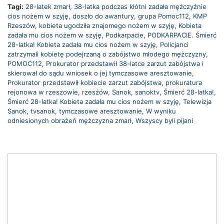
Tagi:
28-latek zmarł
,
38-latka podczas kłótni zadała mężczyźnie
cios nożem w szyję
,
doszło do awantury
,
grupa Pomoc112
,
KMP
Rzeszów
,
kobieta ugodziła znajomego nożem w szyję
,
Kobieta
zadała mu cios nożem w szyję
,
Podkarpacie
,
PODKARPACIE. Śmierć
28-latka! Kobieta zadała mu cios nożem w szyję
,
Policjanci
zatrzymali kobietę podejrzaną o zabójstwo młodego mężczyzny
,
POMOC112
,
Prokurator przedstawił 38-latce zarzut zabójstwa i
skierował do sądu wniosek o jej tymczasowe aresztowanie
,
Prokurator przedstawił kobiecie zarzut zabójstwa
,
prokuratura
rejonowa w rzeszowie
,
rzesżów
,
Sanok
,
sanoktv
,
Śmierć 28-latka!
,
Śmierć 28-latka! Kobieta zadała mu cios nożem w szyję
,
Telewizja
Sanok
,
tvsanok
,
tymczasowe aresztowanie
,
W wyniku
odniesionych obrażeń mężczyzna zmarł
,
Wszyscy byli pijani