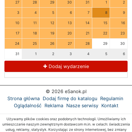
27
28
29
30
31
1
2
3
4
5
6
7
8
9
10
11
12
13
14
15
16
17
18
19
20
21
22
23
24
25
26
27
28
29
30
31
1
2
3
4
5
6
Dodaj wydarzenie
© 2026 eSanok.pl
Strona główna
Dodaj firmę do katalogu
Regulamin
Oglądalność
Reklama
Nasze serwisy
Kontakt
Używamy plików cookies oraz podobnych technologii. Umożliwiamy ich
umieszczanie naszym zewnętrznym dostawcom m.in. w celach: świadczenia
usług, reklamy, statystyk. Korzystając ze strony internetowej, bez zmiany