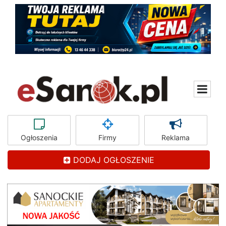
Ogłoszenia
Firmy
Reklama
DODAJ OGŁOSZENIE