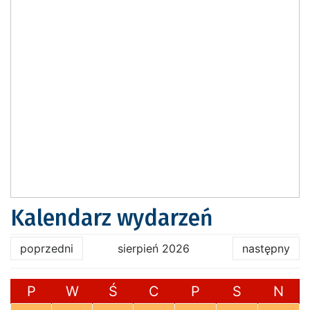
Kalendarz wydarzeń
poprzedni
sierpień 2026
następny
P
W
Ś
C
P
S
N