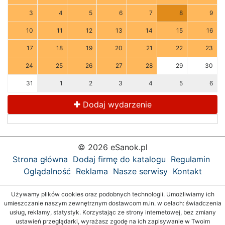
3
4
5
6
7
8
9
10
11
12
13
14
15
16
17
18
19
20
21
22
23
24
25
26
27
28
29
30
31
1
2
3
4
5
6
Dodaj wydarzenie
© 2026 eSanok.pl
Strona główna
Dodaj firmę do katalogu
Regulamin
Oglądalność
Reklama
Nasze serwisy
Kontakt
Używamy plików cookies oraz podobnych technologii. Umożliwiamy ich
umieszczanie naszym zewnętrznym dostawcom m.in. w celach: świadczenia
usług, reklamy, statystyk. Korzystając ze strony internetowej, bez zmiany
ustawień przeglądarki, wyrażasz zgodę na ich zapisywanie w Twoim