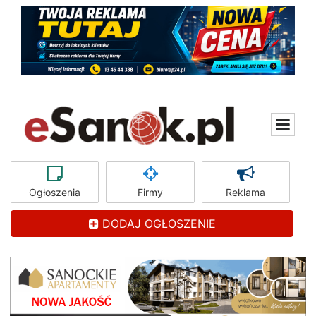
Ogłoszenia
Firmy
Reklama
DODAJ OGŁOSZENIE