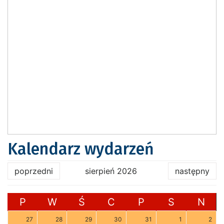
Kalendarz wydarzeń
poprzedni
sierpień 2026
następny
P
W
Ś
C
P
S
N
27
28
29
30
31
1
2