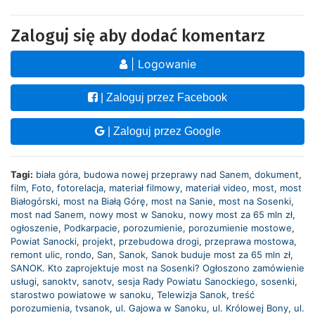
Zaloguj się aby dodać komentarz
| Logowanie
| Zaloguj przez Facebook
| Zaloguj przez Google
Tagi:
biała góra
,
budowa nowej przeprawy nad Sanem
,
dokument
,
film
,
Foto
,
fotorelacja
,
materiał filmowy
,
materiał video
,
most
,
most
Białogórski
,
most na Białą Górę
,
most na Sanie
,
most na Sosenki
,
most nad Sanem
,
nowy most w Sanoku
,
nowy most za 65 mln zł
,
ogłoszenie
,
Podkarpacie
,
porozumienie
,
porozumienie mostowe
,
Powiat Sanocki
,
projekt
,
przebudowa drogi
,
przeprawa mostowa
,
remont ulic
,
rondo
,
San
,
Sanok
,
Sanok buduje most za 65 mln zł
,
SANOK. Kto zaprojektuje most na Sosenki? Ogłoszono zamówienie
usługi
,
sanoktv
,
sanotv
,
sesja Rady Powiatu Sanockiego
,
sosenki
,
starostwo powiatowe w sanoku
,
Telewizja Sanok
,
treść
porozumienia
,
tvsanok
,
ul. Gajowa w Sanoku
,
ul. Królowej Bony
,
ul.