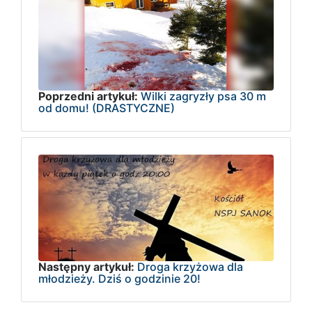
Poprzedni artykuł:
Wilki zagryzły psa 30 m
od domu! (DRASTYCZNE)
Następny artykuł:
Droga krzyżowa dla
młodzieży. Dziś o godzinie 20!