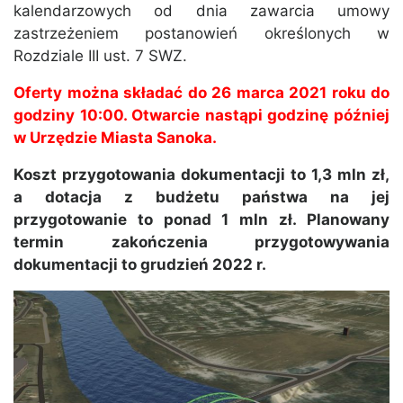
kalendarzowych od dnia zawarcia umowy
zastrzeżeniem postanowień określonych w
Rozdziale III ust. 7 SWZ.
Oferty można składać do 26 marca 2021 roku do
godziny 10:00. Otwarcie nastąpi godzinę później
w Urzędzie Miasta Sanoka.
Koszt przygotowania dokumentacji to 1,3 mln zł,
a dotacja z budżetu państwa na jej
przygotowanie to ponad 1 mln zł. Planowany
termin zakończenia przygotowywania
dokumentacji to grudzień 2022 r.