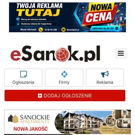
Ogłoszenia
Firmy
Reklama
DODAJ OGŁOSZENIE