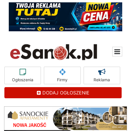
Ogłoszenia
Firmy
Reklama
DODAJ OGŁOSZENIE