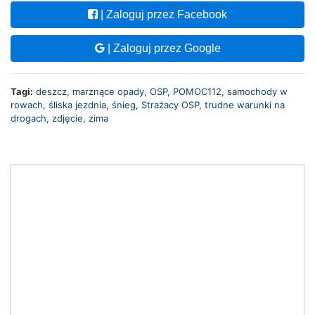
| Zaloguj przez Facebook
| Zaloguj przez Google
Tagi:
deszcz
,
marznące opady
,
OSP
,
POMOC112
,
samochody w
rowach
,
śliska jezdnia
,
śnieg
,
Strażacy OSP
,
trudne warunki na
drogach
,
zdjęcie
,
zima