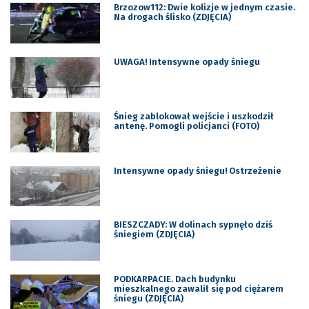
Brzozow112: Dwie kolizje w jednym czasie.
Na drogach ślisko (ZDJĘCIA)
UWAGA! Intensywne opady śniegu
Śnieg zablokował wejście i uszkodził
antenę. Pomogli policjanci (FOTO)
Intensywne opady śniegu! Ostrzeżenie
BIESZCZADY: W dolinach sypnęło dziś
śniegiem (ZDJĘCIA)
PODKARPACIE. Dach budynku
mieszkalnego zawalił się pod ciężarem
śniegu (ZDJĘCIA)