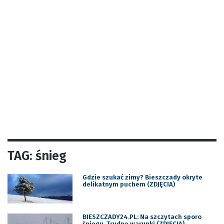
TAG: śnieg
Gdzie szukać zimy? Bieszczady okryte
delikatnym puchem (ZDJĘCIA)
BIESZCZADY24.PL: Na szczytach sporo
śniegu. Trudne warunki (ZDJĘCIA)