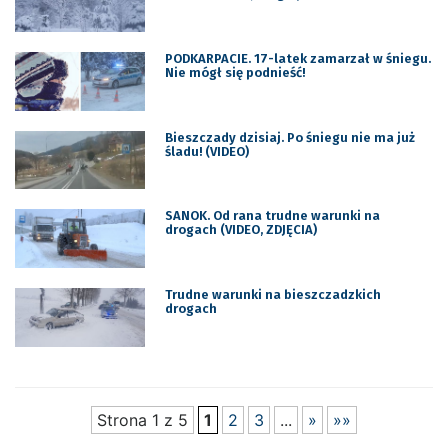
PODKARPACIE. 17-latek zamarzał w śniegu.
Nie mógł się podnieść!
Bieszczady dzisiaj. Po śniegu nie ma już
śladu! (VIDEO)
SANOK. Od rana trudne warunki na
drogach (VIDEO, ZDJĘCIA)
Trudne warunki na bieszczadzkich
drogach
Strona 1 z 5
1
2
3
...
»
»»