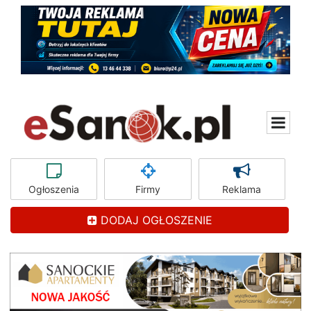
Ogłoszenia
Firmy
Reklama
DODAJ OGŁOSZENIE