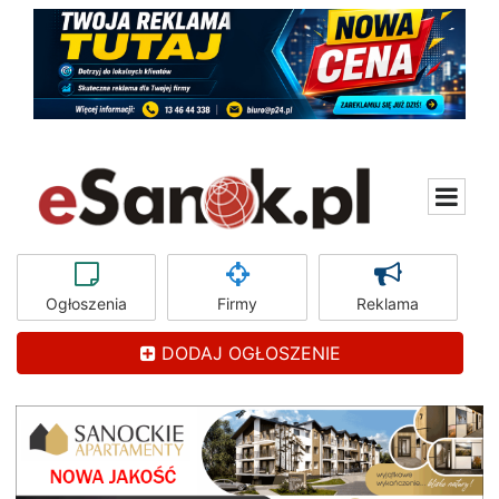
Ogłoszenia
Firmy
Reklama
DODAJ OGŁOSZENIE