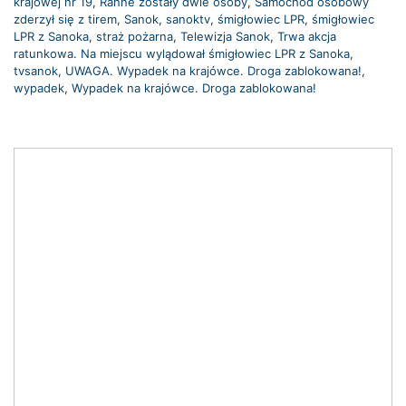
krajowej nr 19
,
Ranne zostały dwie osoby
,
Samochód osobowy
zderzył się z tirem
,
Sanok
,
sanoktv
,
śmigłowiec LPR
,
śmigłowiec
LPR z Sanoka
,
straż pożarna
,
Telewizja Sanok
,
Trwa akcja
ratunkowa. Na miejscu wylądował śmigłowiec LPR z Sanoka
,
tvsanok
,
UWAGA. Wypadek na krajówce. Droga zablokowana!
,
wypadek
,
Wypadek na krajówce. Droga zablokowana!