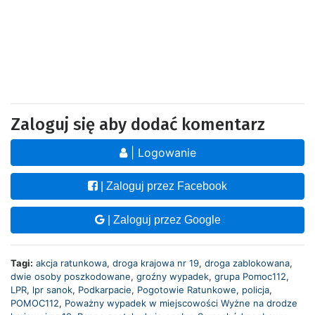
Zaloguj się aby dodać komentarz
| Logowanie
| Zaloguj przez Facebook
| Zaloguj przez Google
Tagi:
akcja ratunkowa
,
droga krajowa nr 19
,
droga zablokowana
,
dwie osoby poszkodowane
,
groźny wypadek
,
grupa Pomoc112
,
LPR
,
lpr sanok
,
Podkarpacie
,
Pogotowie Ratunkowe
,
policja
,
POMOC112
,
Poważny wypadek w miejscowości Wyżne na drodze