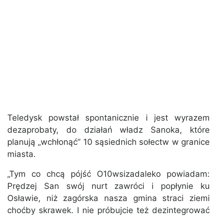
Teledysk powstał spontanicznie i jest wyrazem
dezaprobaty, do działań władz Sanoka, które
planują „wchłonąć” 10 sąsiednich sołectw w granice
miasta.
„Tym co chcą pójść O10wsizadaleko powiadam:
Prędzej San swój nurt zawróci i popłynie ku
Osławie, niż zagórska nasza gmina straci ziemi
choćby skrawek. I nie próbujcie też dezintegrować