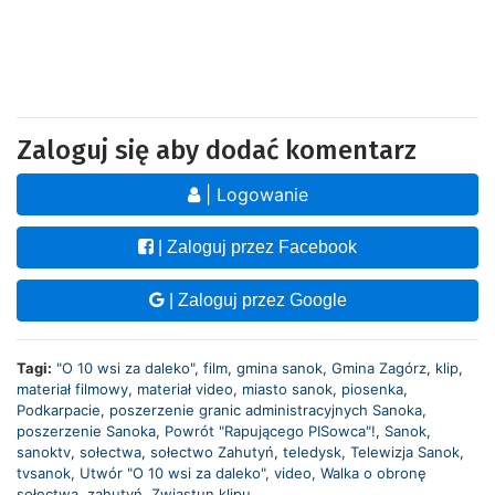
Zaloguj się aby dodać komentarz
| Logowanie
| Zaloguj przez Facebook
| Zaloguj przez Google
Tagi:
"O 10 wsi za daleko"
,
film
,
gmina sanok
,
Gmina Zagórz
,
klip
,
materiał filmowy
,
materiał video
,
miasto sanok
,
piosenka
,
Podkarpacie
,
poszerzenie granic administracyjnych Sanoka
,
poszerzenie Sanoka
,
Powrót "Rapującego PISowca"!
,
Sanok
,
sanoktv
,
sołectwa
,
sołectwo Zahutyń
,
teledysk
,
Telewizja Sanok
,
tvsanok
,
Utwór "O 10 wsi za daleko"
,
video
,
Walka o obronę
sołectwa
,
zahutyń
,
Zwiastun klipu