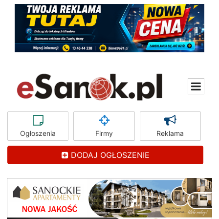
Ogłoszenia
Firmy
Reklama
DODAJ OGŁOSZENIE