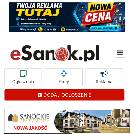
Ogłoszenia
Firmy
Reklama
DODAJ OGŁOSZENIE