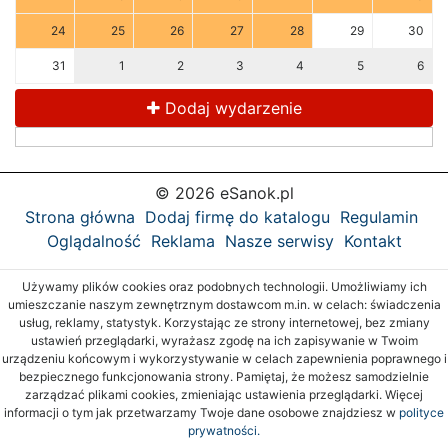
24
25
26
27
28
29
30
31
1
2
3
4
5
6
Dodaj wydarzenie
© 2026 eSanok.pl
Strona główna
Dodaj firmę do katalogu
Regulamin
Oglądalność
Reklama
Nasze serwisy
Kontakt
Używamy plików cookies oraz podobnych technologii. Umożliwiamy ich
umieszczanie naszym zewnętrznym dostawcom m.in. w celach: świadczenia
usług, reklamy, statystyk. Korzystając ze strony internetowej, bez zmiany
ustawień przeglądarki, wyrażasz zgodę na ich zapisywanie w Twoim
urządzeniu końcowym i wykorzystywanie w celach zapewnienia poprawnego i
bezpiecznego funkcjonowania strony. Pamiętaj, że możesz samodzielnie
zarządzać plikami cookies, zmieniając ustawienia przeglądarki. Więcej
informacji o tym jak przetwarzamy Twoje dane osobowe znajdziesz w
polityce
prywatności.