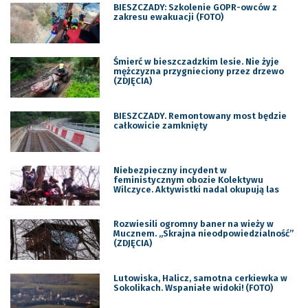
BIESZCZADY: Szkolenie GOPR-owców z
zakresu ewakuacji (FOTO)
Śmierć w bieszczadzkim lesie. Nie żyje
mężczyzna przygnieciony przez drzewo
(ZDJĘCIA)
BIESZCZADY. Remontowany most będzie
całkowicie zamknięty
Niebezpieczny incydent w
feministycznym obozie Kolektywu
Wilczyce. Aktywistki nadal okupują las
Rozwiesili ogromny baner na wieży w
Mucznem. „Skrajna nieodpowiedzialność”
(ZDJĘCIA)
Lutowiska, Halicz, samotna cerkiewka w
Sokolikach. Wspaniałe widoki! (FOTO)