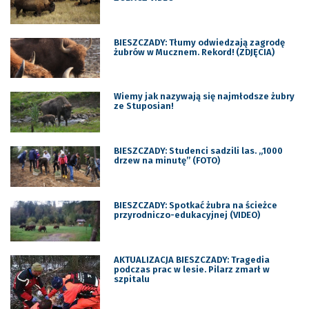
BIESZCZADY: Tłumy odwiedzają zagrodę
żubrów w Mucznem. Rekord! (ZDJĘCIA)
Wiemy jak nazywają się najmłodsze żubry
ze Stuposian!
BIESZCZADY: Studenci sadzili las. „1000
drzew na minutę” (FOTO)
BIESZCZADY: Spotkać żubra na ścieżce
przyrodniczo-edukacyjnej (VIDEO)
AKTUALIZACJA BIESZCZADY: Tragedia
podczas prac w lesie. Pilarz zmarł w
szpitalu