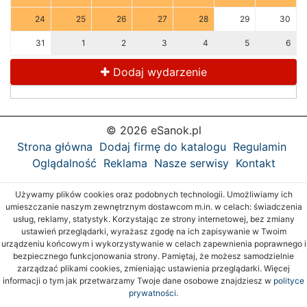
24
25
26
27
28
29
30
31
1
2
3
4
5
6
Dodaj wydarzenie
© 2026 eSanok.pl
Strona główna
Dodaj firmę do katalogu
Regulamin
Oglądalność
Reklama
Nasze serwisy
Kontakt
Używamy plików cookies oraz podobnych technologii. Umożliwiamy ich
umieszczanie naszym zewnętrznym dostawcom m.in. w celach: świadczenia
usług, reklamy, statystyk. Korzystając ze strony internetowej, bez zmiany
ustawień przeglądarki, wyrażasz zgodę na ich zapisywanie w Twoim
urządzeniu końcowym i wykorzystywanie w celach zapewnienia poprawnego i
bezpiecznego funkcjonowania strony. Pamiętaj, że możesz samodzielnie
zarządzać plikami cookies, zmieniając ustawienia przeglądarki. Więcej
informacji o tym jak przetwarzamy Twoje dane osobowe znajdziesz w
polityce
prywatności.