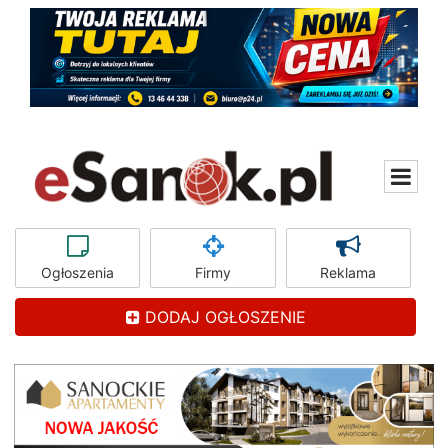
Ogłoszenia
Firmy
Reklama
DODAJ OGŁOSZENIE