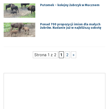
Putomek – kolejny żubrzyk w Mucznem
Ponad 700 propozycji imion dla małych
żubrów. Nadanie już w najbliższą sobotę
Strona 1 z 2
1
2
»