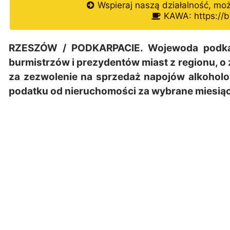
Wspieraj naszą działalność, mo
KAWA: https://b
RZESZÓW / PODKARPACIE. Wojewoda podkar
burmistrzów i prezydentów miast z regionu, 
za zezwolenie na sprzedaż napojów alkoholo
podatku od nieruchomości za wybrane miesiąc