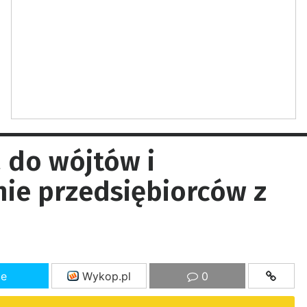
 do wójtów i
ie przedsiębiorców z
ze
Wykop.pl
0