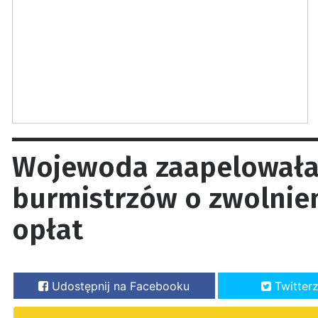
Wojewoda zaapelowała
burmistrzów o zwolnien
opłat
Udostępnij na Facebooku
Twitter