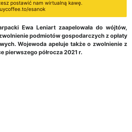
żesz postawić nam wirtualną kawę.
uycoffee.to/esanok
packi Ewa Leniart zaapelowała do wójtów,
o zwolnienie podmiotów gospodarczych z opłaty
wych. Wojewoda apeluje także o zwolnienie z
e pierwszego półrocza 2021 r.