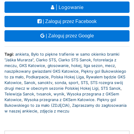
| Logowanie
| Zaloguj przez Facebook
| Zaloguj przez Google
Tagi:
ankieta
,
Było to piękne trafienie w samo okienko bramki
"Jaśka Murarza"
,
Ciarko STS
,
Ciarko STS Sanok
,
fotorelacja z
meczu
,
GKS Katowice
,
głosowanie
,
hokej
,
liga sezon
,
mecz
,
naszpikowany gwiazdami GKS Katowice
,
Piękny gol Bukowskiego
to za mało
,
Podkarpacie
,
Polska Hokej Liga
,
Rywalem będzie GKS
Katowice
,
Sanok
,
sanoktv
,
sonda
,
sport
,
STS
,
STS rozegra swój
drugi mecz w obecnym sezonie Polskiej Hokej Ligi
,
STS Sanok
,
Telewizja Sanok
,
tvsanok
,
wynik
,
Wysoka przegrana z GKSem
Katowice
,
Wysoka przegrana z GKSem Katowice. Piękny gol
Bukowskiego to za mało (ZDJĘCIA)
,
Zapraszamy do zagłosowania
w naszej ankiecie
,
zdjęcia z meczu