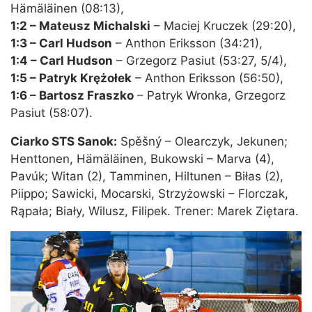
Hämäläinen (08:13),
1:2 – Mateusz Michalski
– Maciej Kruczek (29:20),
1:3 – Carl Hudson
– Anthon Eriksson (34:21),
1:4 – Carl Hudson
– Grzegorz Pasiut (53:27, 5/4),
1:5 – Patryk Krężołek
– Anthon Eriksson (56:50),
1:6 – Bartosz Fraszko
– Patryk Wronka, Grzegorz
Pasiut (58:07).
Ciarko STS Sanok:
Spěšný – Olearczyk, Jekunen;
Henttonen, Hämäläinen, Bukowski – Marva (4),
Pavúk; Witan (2), Tamminen, Hiltunen – Biłas (2),
Piippo; Sawicki, Mocarski, Strzyżowski – Florczak,
Rąpała; Biały, Wilusz, Filipek. Trener: Marek Ziętara.