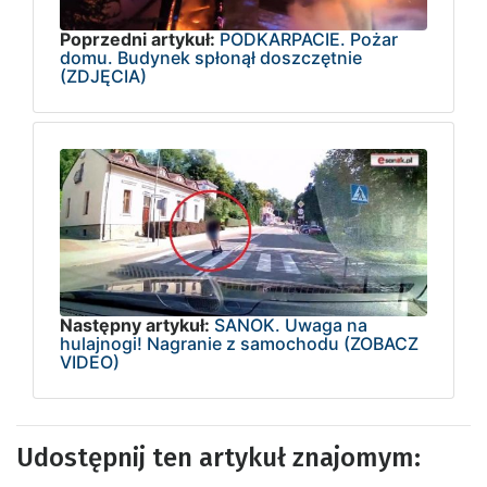
Poprzedni artykuł:
PODKARPACIE. Pożar
domu. Budynek spłonął doszczętnie
(ZDJĘCIA)
Następny artykuł:
SANOK. Uwaga na
hulajnogi! Nagranie z samochodu (ZOBACZ
VIDEO)
Udostępnij ten artykuł znajomym: