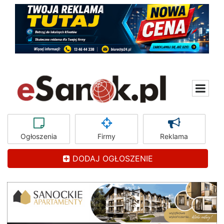
Ogłoszenia
Firmy
Reklama
DODAJ OGŁOSZENIE