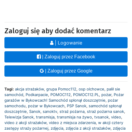
Zaloguj się aby dodać komentarz
| Logowanie
| Zaloguj przez Facebook
| Zaloguj przez Google
Tagi:
akcja strażaków
,
grupa Pomoc112
,
osp olchowce
,
palił sie
samochód
,
Podkarpacie
,
POMOC112
,
POMOC112.PL
,
pożar
,
Pożar
garażów w Bykowcach! Samochód spłonął doszczętnie
,
pożar
samochodu
,
pożar w Bykowcach
,
PSP Sanok
,
samochód spłonął
doszczętnie
,
Sanok
,
sanoktv
,
straż pożarna
,
straż pożarna sanok
,
Telewizja Sanok
,
transmisja
,
transmisja na żywo
,
tvsanok
,
video
,
video z akcji strażaków
,
video z miejsca zdarzenia
,
w akcji cztery
zastępy straży pożarnej
,
zdjęcia
,
zdjęcia z akcji strażaków
,
zdjęcia