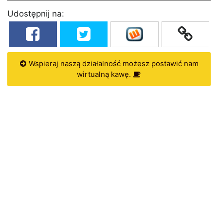
Udostępnij na:
Wspieraj naszą działalność możesz postawić nam
wirtualną kawę.