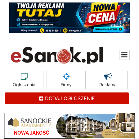
Ogłoszenia
Firmy
Reklama
DODAJ OGŁOSZENIE