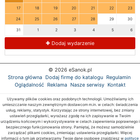
17
18
19
20
21
22
23
24
25
26
27
28
29
30
31
1
2
3
4
5
6
Dodaj wydarzenie
© 2026 eSanok.pl
Strona główna
Dodaj firmę do katalogu
Regulamin
Oglądalność
Reklama
Nasze serwisy
Kontakt
Używamy plików cookies oraz podobnych technologii. Umożliwiamy ich
umieszczanie naszym zewnętrznym dostawcom m.in. w celach: świadczenia
usług, reklamy, statystyk. Korzystając ze strony internetowej, bez zmiany
ustawień przeglądarki, wyrażasz zgodę na ich zapisywanie w Twoim
urządzeniu końcowym i wykorzystywanie w celach zapewnienia poprawnego i
bezpiecznego funkcjonowania strony. Pamiętaj, że możesz samodzielnie
zarządzać plikami cookies, zmieniając ustawienia przeglądarki. Więcej
informacji o tym jak przetwarzamy Twoje dane osobowe znajdziesz w
polityce