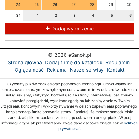
24
25
26
27
28
29
30
31
1
2
3
4
5
6
Dodaj wydarzenie
© 2026 eSanok.pl
Strona główna
Dodaj firmę do katalogu
Regulamin
Oglądalność
Reklama
Nasze serwisy
Kontakt
Używamy plików cookies oraz podobnych technologii. Umożliwiamy ich
umieszczanie naszym zewnętrznym dostawcom m.in. w celach: świadczenia
usług, reklamy, statystyk. Korzystając ze strony internetowej, bez zmiany
ustawień przeglądarki, wyrażasz zgodę na ich zapisywanie w Twoim
urządzeniu końcowym i wykorzystywanie w celach zapewnienia poprawnego i
bezpiecznego funkcjonowania strony. Pamiętaj, że możesz samodzielnie
zarządzać plikami cookies, zmieniając ustawienia przeglądarki. Więcej
informacji o tym jak przetwarzamy Twoje dane osobowe znajdziesz w
polityce
prywatności.