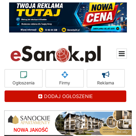
Ogłoszenia
Firmy
Reklama
DODAJ OGŁOSZENIE