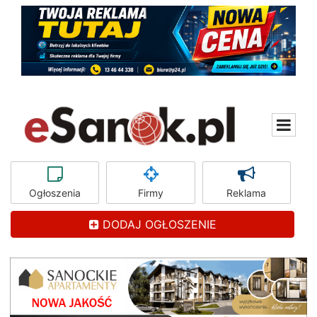
Ogłoszenia
Firmy
Reklama
DODAJ OGŁOSZENIE