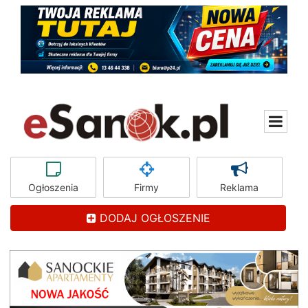
Ogłoszenia
Firmy
Reklama
DODAJ OGŁOSZENIE