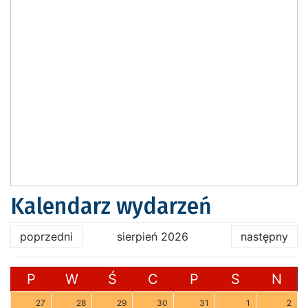
Kalendarz wydarzeń
poprzedni
sierpień 2026
następny
P
W
Ś
C
P
S
N
27
28
29
30
31
1
2