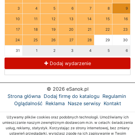
3
4
5
6
7
8
9
10
11
12
13
14
15
16
17
18
19
20
21
22
23
24
25
26
27
28
29
30
31
1
2
3
4
5
6
Dodaj wydarzenie
© 2026 eSanok.pl
Strona główna
Dodaj firmę do katalogu
Regulamin
Oglądalność
Reklama
Nasze serwisy
Kontakt
Używamy plików cookies oraz podobnych technologii. Umożliwiamy ich
umieszczanie naszym zewnętrznym dostawcom m.in. w celach: świadczenia
usług, reklamy, statystyk. Korzystając ze strony internetowej, bez zmiany
ustawień przeglądarki, wyrażasz zgodę na ich zapisywanie w Twoim