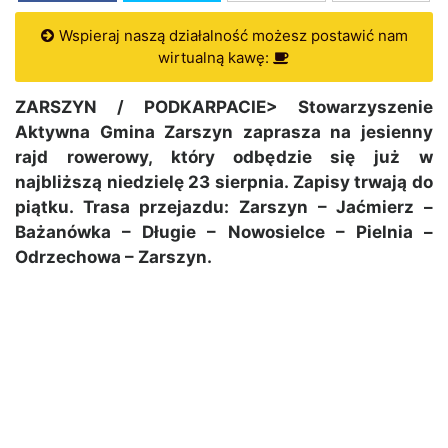
Wspieraj naszą działalność możesz postawić nam
wirtualną kawę:
ZARSZYN / PODKARPACIE> Stowarzyszenie
Aktywna Gmina Zarszyn zaprasza na jesienny
rajd rowerowy, który odbędzie się już w
najbliższą niedzielę 23 sierpnia. Zapisy trwają do
piątku. Trasa przejazdu: Zarszyn – Jaćmierz –
Bażanówka – Długie – Nowosielce – Pielnia –
Odrzechowa – Zarszyn.