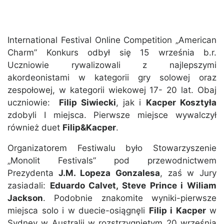
International Festival Online Competition „American
Charm” Konkurs odbył się 15 września b.r.
Uczniowie rywalizowali z najlepszymi
akordeonistami w kategorii gry solowej oraz
zespołowej, w kategorii wiekowej 17- 20 lat. Obaj
uczniowie:
Filip Siwiecki
, jak i
Kacper Kosztyła
zdobyli I miejsca. Pierwsze miejsce wywalczył
również duet
Filip&Kacper
.
Organizatorem Festiwalu było Stowarzyszenie
„Monolit Festivals” pod przewodnictwem
Prezydenta
J.M. Lopeza Gonzalesa
, zaś w Jury
zasiadali:
Eduardo Calvet, Steve Prince i Wiliam
Jackson
. Podobnie znakomite wyniki-pierwsze
miejsca solo i w duecie-osiągnęli
Filip i Kacper
w
Sydney w Australii w rozstrzygniętym 20 września