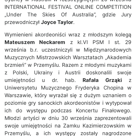
INTERNATIONAL FESTIVAL ONLINE COMPETITION
„Under The Skies Of Australia”, gdzie Jury
przewodniczył
Joyce Taylor
.
Wymienieni akordeoniści wraz z młodszym kolegą
Mateuszem Neckarem
z kl.VI PSM I st. 29
września b.r. uczestniczyli w Międzynarodowych
Muzycznych Mistrzowskich Warsztatach „Akademia
brzmień” w Przemyślu. Razem z młodymi muzykami
z Polski, Ukrainy i Austrii doskonalili swoje
umiejętności u dr. hab.
Rafała Grząki
z
Uniwersytetu Muzycznego Fryderyka Chopina w
Warszawie, który wyrażał się z dużym uznaniem o
poziomie gry sanockich akordeonistów i wytypował
ich do występu podczas Koncertu Finałowego.
Młodzi artyści w dniu 30 września zaprezentowali
swoje umiejętności na Zamku Kazimierzowskim w
Przemyślu, a ich występy zostały nagrodzone