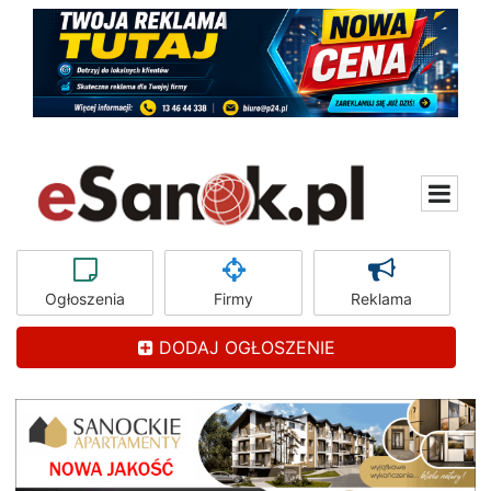
Ogłoszenia
Firmy
Reklama
DODAJ OGŁOSZENIE