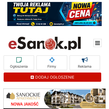
Ogłoszenia
Firmy
Reklama
DODAJ OGŁOSZENIE