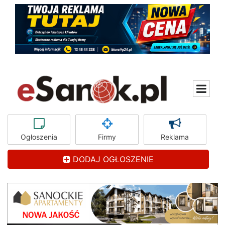
Ogłoszenia
Firmy
Reklama
DODAJ OGŁOSZENIE