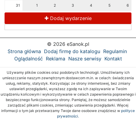
31
1
2
3
4
5
6
Dodaj wydarzenie
© 2026 eSanok.pl
Strona główna
Dodaj firmę do katalogu
Regulamin
Oglądalność
Reklama
Nasze serwisy
Kontakt
Używamy plików cookies oraz podobnych technologii. Umożliwiamy ich
umieszczanie naszym zewnętrznym dostawcom m.in. w celach: świadczenia
usług, reklamy, statystyk. Korzystając ze strony internetowej, bez zmiany
ustawień przeglądarki, wyrażasz zgodę na ich zapisywanie w Twoim
urządzeniu końcowym i wykorzystywanie w celach zapewnienia poprawnego i
bezpiecznego funkcjonowania strony. Pamiętaj, że możesz samodzielnie
zarządzać plikami cookies, zmieniając ustawienia przeglądarki. Więcej
informacji o tym jak przetwarzamy Twoje dane osobowe znajdziesz w
polityce
prywatności.