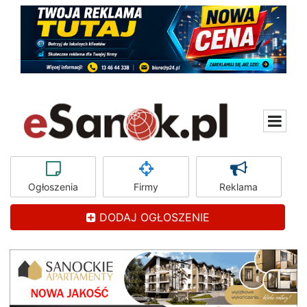
Ogłoszenia
Firmy
Reklama
DODAJ OGŁOSZENIE