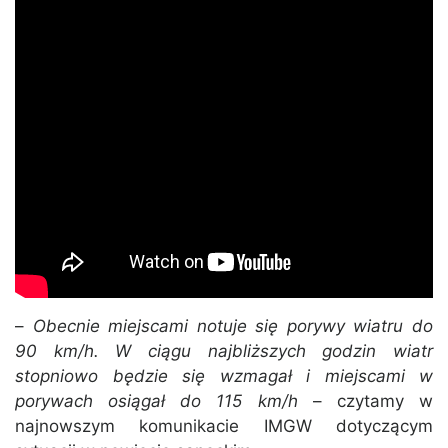
–
Obecnie miejscami notuje się porywy wiatru do
90 km/h. W ciągu najbliższych godzin wiatr
stopniowo będzie się wzmagał i miejscami w
porywach osiągał do 115 km/h
– czytamy w
najnowszym komunikacie IMGW dotyczącym