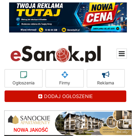
Ogłoszenia
Firmy
Reklama
DODAJ OGŁOSZENIE