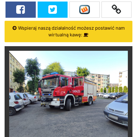
Wspieraj naszą działalność możesz postawić nam
wirtualną kawę: