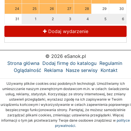
24
25
26
27
28
29
30
31
1
2
3
4
5
6
Dodaj wydarzenie
© 2026 eSanok.pl
Strona główna
Dodaj firmę do katalogu
Regulamin
Oglądalność
Reklama
Nasze serwisy
Kontakt
Używamy plików cookies oraz podobnych technologii. Umożliwiamy ich
umieszczanie naszym zewnętrznym dostawcom m.in. w celach: świadczenia
usług, reklamy, statystyk. Korzystając ze strony internetowej, bez zmiany
ustawień przeglądarki, wyrażasz zgodę na ich zapisywanie w Twoim
urządzeniu końcowym i wykorzystywanie w celach zapewnienia poprawnego i
bezpiecznego funkcjonowania strony. Pamiętaj, że możesz samodzielnie
zarządzać plikami cookies, zmieniając ustawienia przeglądarki. Więcej
informacji o tym jak przetwarzamy Twoje dane osobowe znajdziesz w
polityce
prywatności.