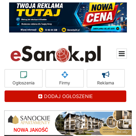
Ogłoszenia
Firmy
Reklama
DODAJ OGŁOSZENIE