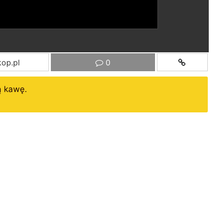
op.pl
0
ą kawę.