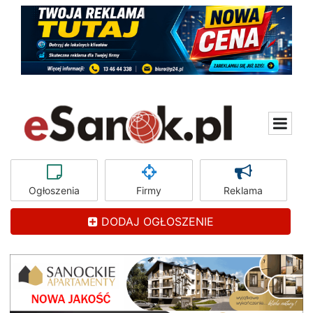
Ogłoszenia
Firmy
Reklama
DODAJ OGŁOSZENIE