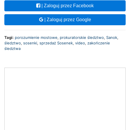
| Zaloguj przez Facebook
| Zaloguj przez Google
Tagi:
porozumienie mostowe
,
prokuratorskie śledztwo
,
Sanok
,
śledztwo
,
sosenki
,
sprzedaż Sosenek
,
video
,
zakończenie
śledztwa