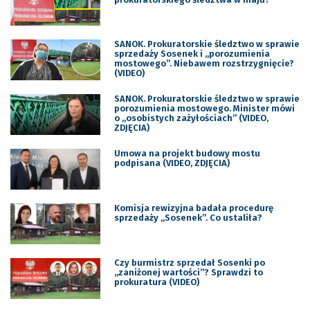
SANOK. Prokuratorskie śledztwo w sprawie
sprzedaży Sosenek i „porozumienia
mostowego”. Niebawem rozstrzygnięcie?
(VIDEO)
SANOK. Prokuratorskie śledztwo w sprawie
porozumienia mostowego. Minister mówi
o „osobistych zażyłościach” (VIDEO,
ZDJĘCIA)
Umowa na projekt budowy mostu
podpisana (VIDEO, ZDJĘCIA)
Komisja rewizyjna badała procedurę
sprzedaży „Sosenek”. Co ustaliła?
Czy burmistrz sprzedał Sosenki po
„zaniżonej wartości”? Sprawdzi to
prokuratura (VIDEO)