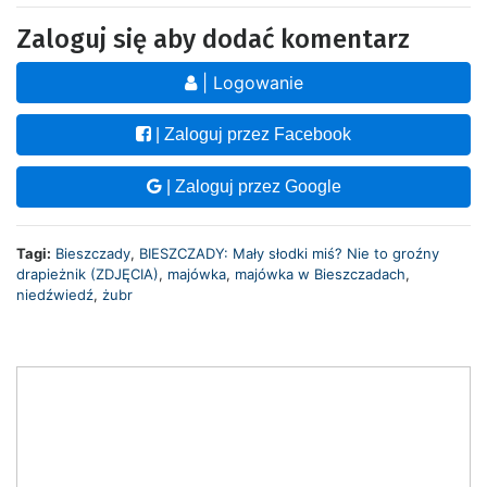
Zaloguj się aby dodać komentarz
| Logowanie
| Zaloguj przez Facebook
| Zaloguj przez Google
Tagi:
Bieszczady
,
BIESZCZADY: Mały słodki miś? Nie to groźny
drapieżnik (ZDJĘCIA)
,
majówka
,
majówka w Bieszczadach
,
niedźwiedź
,
żubr