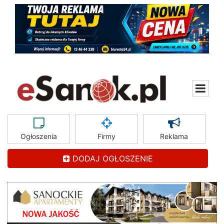
Ogłoszenia
Firmy
Reklama
DODAJ OGŁOSZENIE