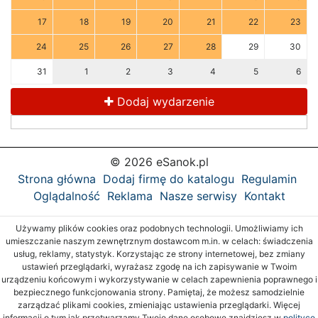
17
18
19
20
21
22
23
24
25
26
27
28
29
30
31
1
2
3
4
5
6
Dodaj wydarzenie
© 2026 eSanok.pl
Strona główna
Dodaj firmę do katalogu
Regulamin
Oglądalność
Reklama
Nasze serwisy
Kontakt
Używamy plików cookies oraz podobnych technologii. Umożliwiamy ich
umieszczanie naszym zewnętrznym dostawcom m.in. w celach: świadczenia
usług, reklamy, statystyk. Korzystając ze strony internetowej, bez zmiany
ustawień przeglądarki, wyrażasz zgodę na ich zapisywanie w Twoim
urządzeniu końcowym i wykorzystywanie w celach zapewnienia poprawnego i
bezpiecznego funkcjonowania strony. Pamiętaj, że możesz samodzielnie
zarządzać plikami cookies, zmieniając ustawienia przeglądarki. Więcej
informacji o tym jak przetwarzamy Twoje dane osobowe znajdziesz w
polityce