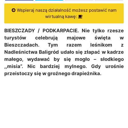
Wspieraj naszą działalność możesz postawić nam
wirtualną kawę:
BIESZCZADY / PODKARPACIE. Nie tylko rzesze
turystów celebrują majowe święta w
Bieszczadach. Tym razem leśnikom z
Nadleśnictwa Baligród udało się złapać w kadrze
małego, wydawać by się mogło – słodkiego
,,misia”. Nic bardziej mylnego. Gdy urośnie
przeistoczy się w groźnego drapieżnika.