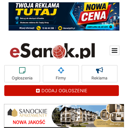
Ogłoszenia
Firmy
Reklama
DODAJ OGŁOSZENIE