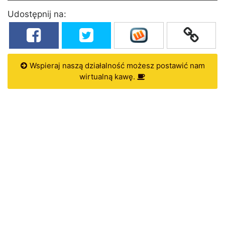
Udostępnij na:
Wspieraj naszą działalność możesz postawić nam
wirtualną kawę.