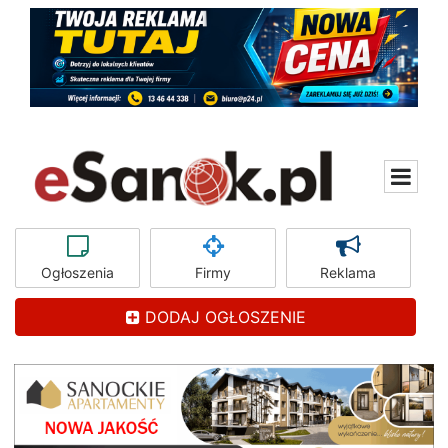
Ogłoszenia
Firmy
Reklama
DODAJ OGŁOSZENIE