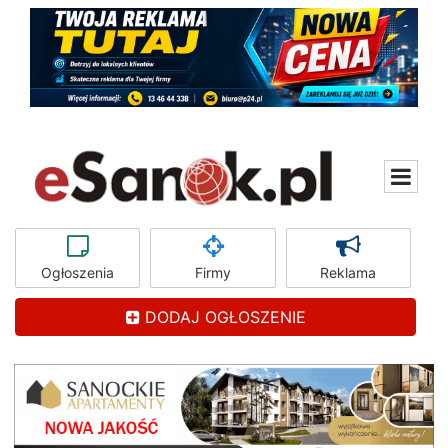
Ogłoszenia
Firmy
Reklama
DODAJ OGŁOSZENIE