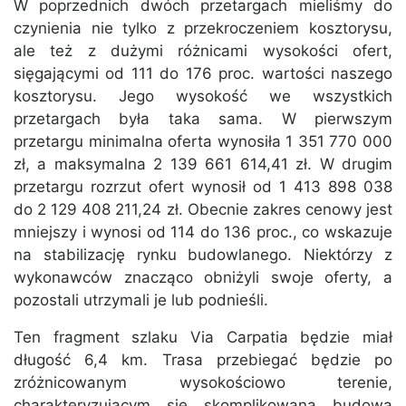
W poprzednich dwóch przetargach mieliśmy do
czynienia nie tylko z przekroczeniem kosztorysu,
ale też z dużymi różnicami wysokości ofert,
sięgającymi od 111 do 176 proc. wartości naszego
kosztorysu. Jego wysokość we wszystkich
przetargach była taka sama. W pierwszym
przetargu minimalna oferta wynosiła 1 351 770 000
zł, a maksymalna 2 139 661 614,41 zł. W drugim
przetargu rozrzut ofert wynosił od 1 413 898 038
do 2 129 408 211,24 zł. Obecnie zakres cenowy jest
mniejszy i wynosi od 114 do 136 proc., co wskazuje
na stabilizację rynku budowlanego. Niektórzy z
wykonawców znacząco obniżyli swoje oferty, a
pozostali utrzymali je lub podnieśli.
Ten fragment szlaku Via Carpatia będzie miał
długość 6,4 km. Trasa przebiegać będzie po
zróżnicowanym wysokościowo terenie,
charakteryzującym się skomplikowaną budową