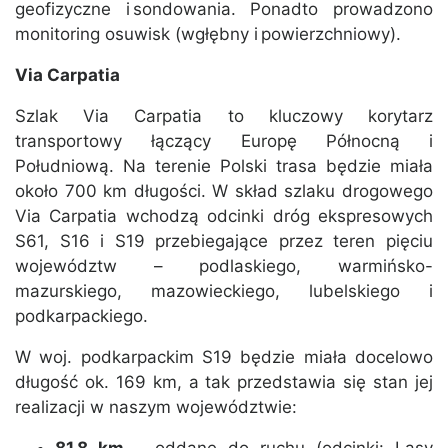
geofizyczne i sondowania. Ponadto prowadzono
monitoring osuwisk (wgłębny i powierzchniowy).
Via Carpatia
Szlak Via Carpatia to kluczowy korytarz
transportowy łączący Europę Północną i
Południową. Na terenie Polski trasa będzie miała
około 700 km długości. W skład szlaku drogowego
Via Carpatia wchodzą odcinki dróg ekspresowych
S61, S16 i S19 przebiegające przez teren pięciu
województw – podlaskiego, warmińsko-
mazurskiego, mazowieckiego, lubelskiego i
podkarpackiego.
W woj. podkarpackim S19 będzie miała docelowo
długość ok. 169 km, a tak przedstawia się stan jej
realizacji w naszym województwie:
81,8 km
– oddane do ruchu (odcinki: Lasy