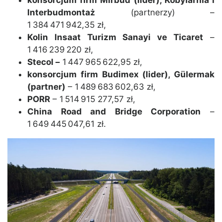
konsorcjum firm Mirbud (lider), Kobylarnia i
Interbudmontaż
(partnerzy) –
1 384 471 942,35 zł,
Kolin Insaat Turizm Sanayi ve Ticaret
–
1 416 239 220 zł,
Stecol –
1 447 965 622,95 zł,
konsorcjum firm Budimex (lider), Gülermak
(partner)
– 1 489 683 602,63 zł,
PORR
– 1 514 915 277,57 zł,
China Road and Bridge Corporation
–
1 649 445 047,61 zł.