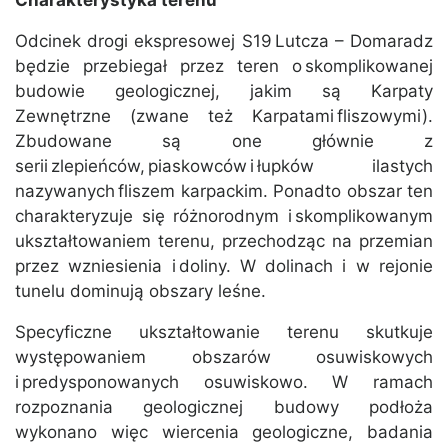
Odcinek drogi ekspresowej S19 Lutcza – Domaradz
będzie przebiegał przez teren o skomplikowanej
budowie geologicznej, jakim są Karpaty
Zewnętrzne (zwane też Karpatami fliszowymi).
Zbudowane są one głównie z
serii zlepieńców, piaskowców i łupków ilastych
nazywanych fliszem karpackim. Ponadto obszar ten
charakteryzuje się różnorodnym i skomplikowanym
ukształtowaniem terenu, przechodząc na przemian
przez wzniesienia i doliny. W dolinach i w rejonie
tunelu dominują obszary leśne.
Specyficzne ukształtowanie terenu skutkuje
występowaniem obszarów osuwiskowych
i predysponowanych osuwiskowo. W ramach
rozpoznania geologicznej budowy podłoża
wykonano więc wiercenia geologiczne, badania