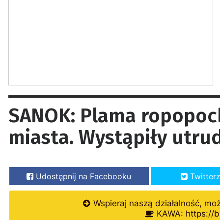
SANOK: Plama ropopoc
miasta. Wystąpiły utru
Udostępnij na Facebooku
Twitter
Wspieraj naszą działalność, mo
KAWA: https://b