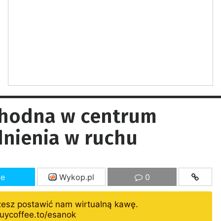
hodna w centrum
dnienia w ruchu
ze
Wykop.pl
0
żesz postawić nam wirtualną kawę.
uycoffee.to/esanok