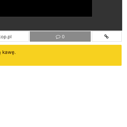
op.pl
0
ą kawę.