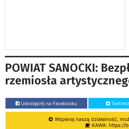
POWIAT SANOCKI: Bezpł
rzemiosła artystyczne
Udostępnij na Facebooku
Twitter
Wspieraj naszą działalność, mo
KAWA: https://b