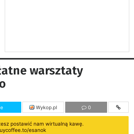
atne warsztaty
go
ze
Wykop.pl
0
żesz postawić nam wirtualną kawę.
uycoffee.to/esanok