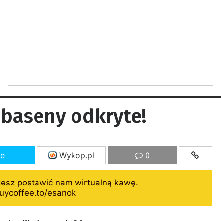
 baseny odkryte!
ze
Wykop.pl
0
żesz postawić nam wirtualną kawę.
uycoffee.to/esanok