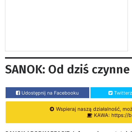
SANOK: Od dziś czynne
Udostępnij na Facebooku
Twitter
Wspieraj naszą działalność, mo
KAWA: https://b