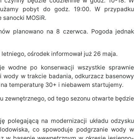
 czynny będzie codziennie w godz. 10-18. W
dłużamy pobyt do godz. 19:00. W przypadku
e sanocki MOSiR.
senów planowano na 8 czerwca. Pogoda jednak
etniego, ośrodek informował już 26 maja.
cje wodne po konserwacji wszystkie sprawnie
bki wody w trakcie badania, odkurzacz basenowy
 na temperaturę 30+ i niebawem startujemy.
enu zewnętrznego, od tego sezonu otwarte będzie
ję polegającą na modernizacji układu odzysku
 lodowiska, co spowoduje podgrzanie wody w
raz w basenie wewnętrznym w okresie jesienno-