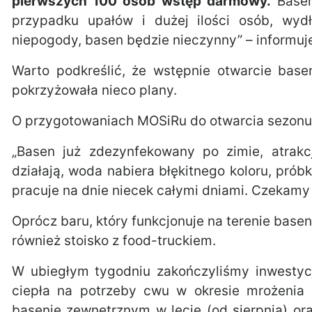
pierwszych 100 osób wstęp darmowy.
Basen
przypadku upałów i dużej ilości osób, wy
niepogody, basen będzie nieczynny” – informuj
Warto podkreślić, że wstępnie otwarcie ba
pokrzyżowała nieco plany.
O przygotowaniach MOSiRu do otwarcia sezonu l
„Basen już zdezynfekowany po zimie, atrak
działają, woda nabiera błękitnego koloru, pró
pracuje na dnie niecek całymi dniami. Czekamy
Oprócz baru, który funkcjonuje na terenie bas
również stoisko z food-truckiem.
W ubiegłym tygodniu zakończyliśmy inwestyc
ciepła na potrzeby cwu w okresie mrożenia
basenie zewnętrznym w lecie (od sierpnia) o