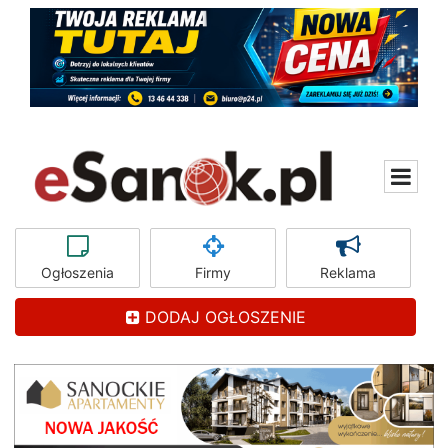
Ogłoszenia
Firmy
Reklama
DODAJ OGŁOSZENIE