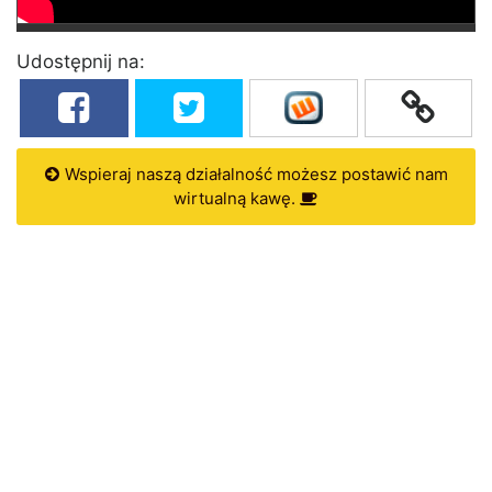
Udostępnij na:
Wspieraj naszą działalność możesz postawić nam
wirtualną kawę.