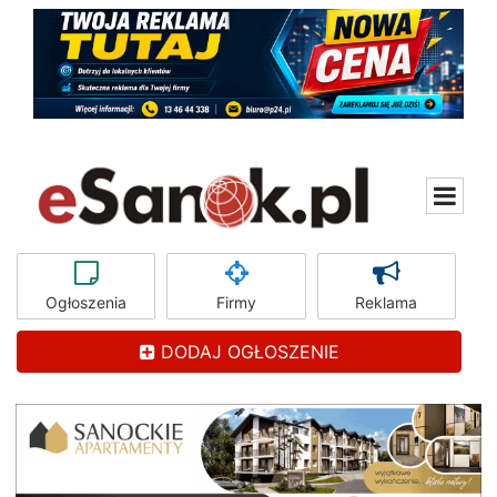
Ogłoszenia
Firmy
Reklama
DODAJ OGŁOSZENIE