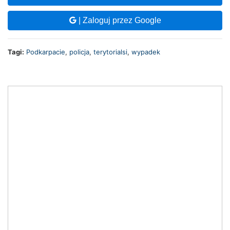
| Zaloguj przez Google
Tagi:
Podkarpacie
,
policja
,
terytorialsi
,
wypadek