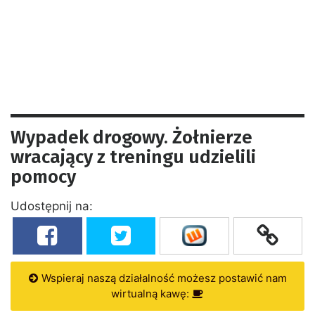
Wypadek drogowy. Żołnierze
wracający z treningu udzielili
pomocy
Udostępnij na:
Wspieraj naszą działalność możesz postawić nam
wirtualną kawę: