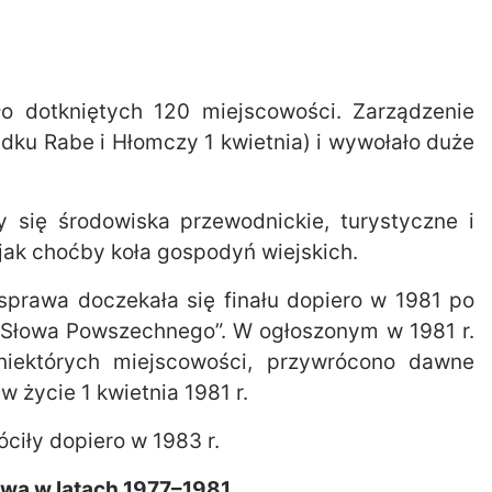
ło dotkniętych 120 miejscowości. Zarządzenie
adku Rabe i Hłomczy 1 kwietnia) i wywołało duże
się środowiska przewodnickie, turystyczne i
 jak choćby koła gospodyń wiejskich.
 sprawa doczekała się finału dopiero w 1981 po
a” i „Słowa Powszechnego”. W ogłoszonym w 1981 r.
niektórych miejscowości, przywrócono dawne
 życie 1 kwietnia 1981 r.
iły dopiero w 1983 r.
wa w latach 1977–1981