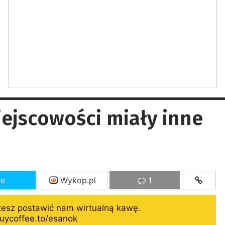
iejscowości miały inne
ze
Wykop.pl
1
żesz postawić nam wirtualną kawę.
uycoffee.to/esanok