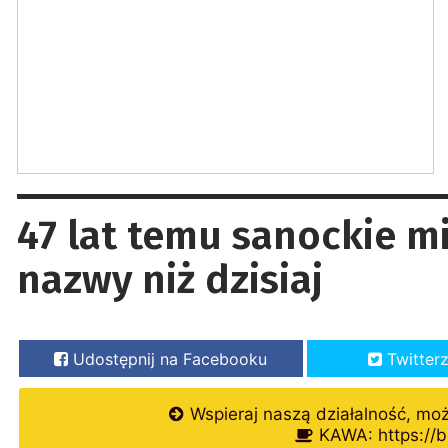
47 lat temu sanockie m
nazwy niż dzisiaj
Udostępnij na Facebooku
Twitter
Wspieraj naszą działalność, mo
KAWA: https://b