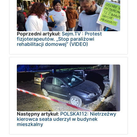
Poprzedni artykuł:
Sejm.TV : Protest
fizjoterapeutów. „Stop paraliżowi
rehabilitacji domowej” (VIDEO)
Następny artykuł:
POLSKA112: Nietrzeźwy
kierowca seata uderzył w budynek
mieszkalny