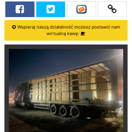
Wspieraj naszą działalność możesz postawić nam
wirtualną kawę: