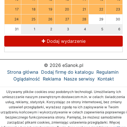
17
18
19
20
21
22
23
24
25
26
27
28
29
30
31
1
2
3
4
5
6
Dodaj wydarzenie
© 2026 eSanok.pl
Strona główna
Dodaj firmę do katalogu
Regulamin
Oglądalność
Reklama
Nasze serwisy
Kontakt
Używamy plików cookies oraz podobnych technologii. Umożliwiamy ich
umieszczanie naszym zewnętrznym dostawcom m.in. w celach: świadczenia
usług, reklamy, statystyk. Korzystając ze strony internetowej, bez zmiany
ustawień przeglądarki, wyrażasz zgodę na ich zapisywanie w Twoim
urządzeniu końcowym i wykorzystywanie w celach zapewnienia poprawnego i
bezpiecznego funkcjonowania strony. Pamiętaj, że możesz samodzielnie
zarządzać plikami cookies, zmieniając ustawienia przeglądarki. Więcej