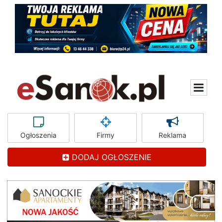
Ogłoszenia
Firmy
Reklama
DODAJ OGŁOSZENIE