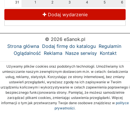
31
1
2
3
4
5
6
Dodaj wydarzenie
© 2026 eSanok.pl
Strona główna
Dodaj firmę do katalogu
Regulamin
Oglądalność
Reklama
Nasze serwisy
Kontakt
Używamy plików cookies oraz podobnych technologii. Umożliwiamy ich
umieszczanie naszym zewnętrznym dostawcom m.in. w celach: świadczenia
usług, reklamy, statystyk. Korzystając ze strony internetowej, bez zmiany
ustawień przeglądarki, wyrażasz zgodę na ich zapisywanie w Twoim
urządzeniu końcowym i wykorzystywanie w celach zapewnienia poprawnego i
bezpiecznego funkcjonowania strony. Pamiętaj, że możesz samodzielnie
zarządzać plikami cookies, zmieniając ustawienia przeglądarki. Więcej
informacji o tym jak przetwarzamy Twoje dane osobowe znajdziesz w
polityce
prywatności.