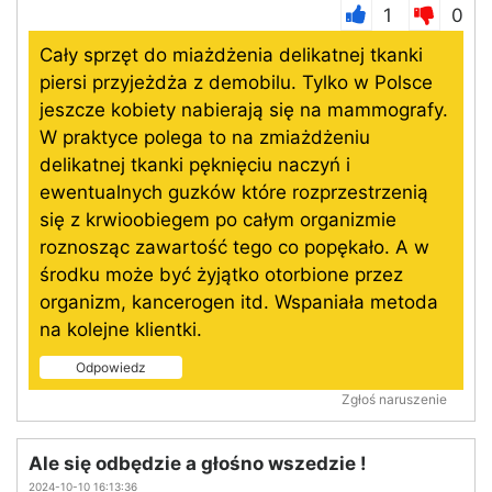
1
0
Cały sprzęt do miażdżenia delikatnej tkanki
piersi przyjeżdża z demobilu. Tylko w Polsce
jeszcze kobiety nabierają się na mammografy.
W praktyce polega to na zmiażdżeniu
delikatnej tkanki pęknięciu naczyń i
ewentualnych guzków które rozprzestrzenią
się z krwioobiegem po całym organizmie
roznosząc zawartość tego co popękało. A w
środku może być żyjątko otorbione przez
organizm, kancerogen itd. Wspaniała metoda
na kolejne klientki.
Odpowiedz
Zgłoś naruszenie
Ale się odbędzie a głośno wszedzie !
2024-10-10 16:13:36