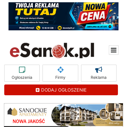
Ogłoszenia
Firmy
Reklama
DODAJ OGŁOSZENIE