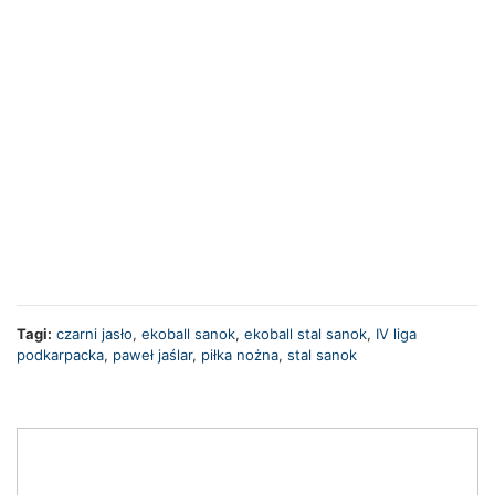
Tagi:
czarni jasło
,
ekoball sanok
,
ekoball stal sanok
,
IV liga
podkarpacka
,
paweł jaślar
,
piłka nożna
,
stal sanok