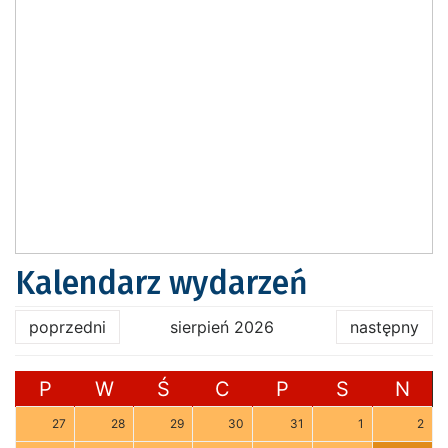
Kalendarz wydarzeń
poprzedni
sierpień 2026
następny
P
W
Ś
C
P
S
N
27
28
29
30
31
1
2