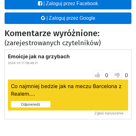
| Zaloguj przez Facebook
| Zaloguj przez Google
Komentarze wyróżnione:
(zarejestrowanych czytelników)
Emoicje jak na grzybach
2024-10-11 08:49:21
0
0
Co najmniej bedzie jak na meczu Barcelona z
Realem....
Odpowiedz
Zgłoś naruszenie