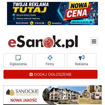
Ogłoszenia
Firmy
Reklama
DODAJ OGŁOSZENIE