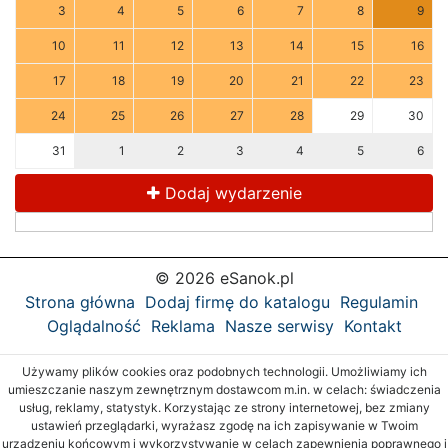
3
4
5
6
7
8
9
10
11
12
13
14
15
16
17
18
19
20
21
22
23
24
25
26
27
28
29
30
31
1
2
3
4
5
6
Dodaj wydarzenie
© 2026 eSanok.pl
Strona główna
Dodaj firmę do katalogu
Regulamin
Oglądalność
Reklama
Nasze serwisy
Kontakt
Używamy plików cookies oraz podobnych technologii. Umożliwiamy ich
umieszczanie naszym zewnętrznym dostawcom m.in. w celach: świadczenia
usług, reklamy, statystyk. Korzystając ze strony internetowej, bez zmiany
ustawień przeglądarki, wyrażasz zgodę na ich zapisywanie w Twoim
urządzeniu końcowym i wykorzystywanie w celach zapewnienia poprawnego i