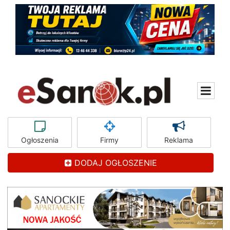
Ogłoszenia
Firmy
Reklama
DODAJ OGŁOSZENIE